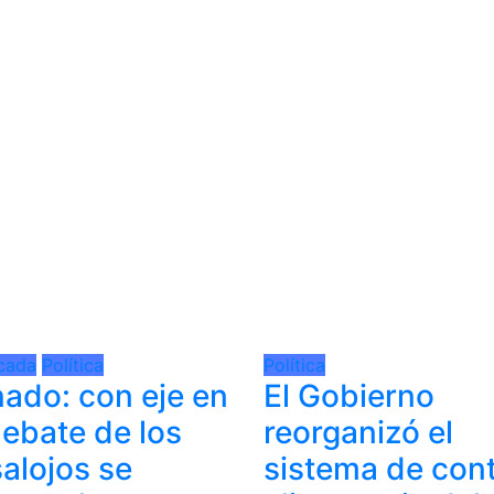
cada
Política
Política
ado: con eje en
El Gobierno
debate de los
reorganizó el
alojos se
sistema de cont