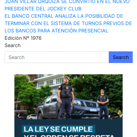
Navegación
JUAN VILLAR URQUIZA SE CONVIRTIÓ EN EL NUEVO
PRESIDENTE DEL JOCKEY CLUB
de
EL BANCO CENTRAL ANALIZA LA POSIBILIDAD DE
entradas
TERMINAR CON EL SISTEMA DE TURNOS PREVIOS DE
LOS BANCOS PARA ATENCIÓN PRESENCIAL
Edición Nº 1976
Search
Search