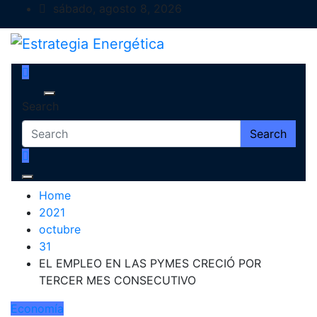
Skip
sábado, agosto 8, 2026
to
content
Estrategia Energética
Magazine de Debate
Search
Search
Home
2021
octubre
31
EL EMPLEO EN LAS PYMES CRECIÓ POR
TERCER MES CONSECUTIVO
Economía