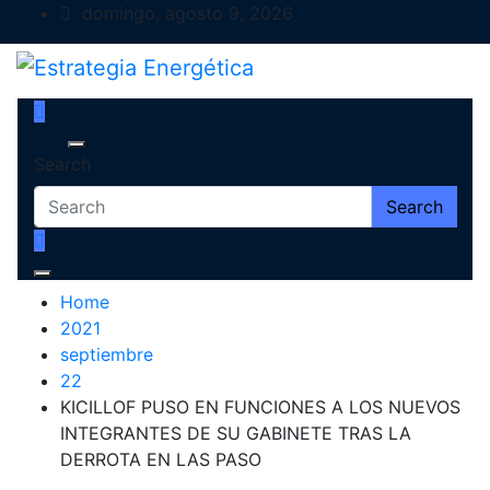
Skip
domingo, agosto 9, 2026
to
content
Estrategia Energética
Magazine de Debate
Search
Search
Home
2021
septiembre
22
KICILLOF PUSO EN FUNCIONES A LOS NUEVOS
INTEGRANTES DE SU GABINETE TRAS LA
DERROTA EN LAS PASO