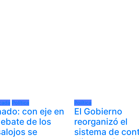
cada
Política
Política
ado: con eje en
El Gobierno
debate de los
reorganizó el
alojos se
sistema de cont