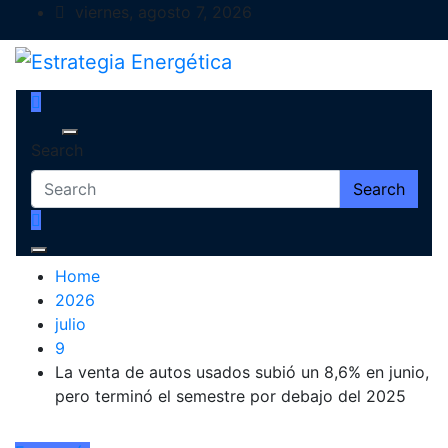
Skip
viernes, agosto 7, 2026
to
content
Estrategia Energética
Magazine de Debate
Search
Search
Home
2026
julio
9
La venta de autos usados subió un 8,6% en junio,
pero terminó el semestre por debajo del 2025