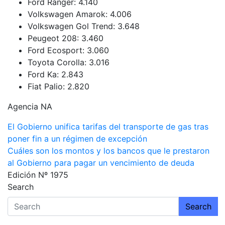
Ford Ranger: 4.140
Volkswagen Amarok: 4.006
Volkswagen Gol Trend: 3.648
Peugeot 208: 3.460
Ford Ecosport: 3.060
Toyota Corolla: 3.016
Ford Ka: 2.843
Fiat Palio: 2.820
Agencia NA
Navegación
El Gobierno unifica tarifas del transporte de gas tras
poner fin a un régimen de excepción
de
Cuáles son los montos y los bancos que le prestaron
entradas
al Gobierno para pagar un vencimiento de deuda
Edición Nº 1975
Search
Search