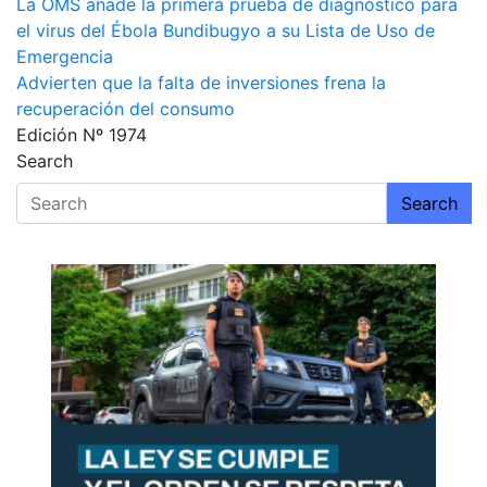
Navegación
La OMS añade la primera prueba de diagnóstico para
el virus del Ébola Bundibugyo a su Lista de Uso de
de
Emergencia
entradas
Advierten que la falta de inversiones frena la
recuperación del consumo
Edición Nº 1974
Search
Search