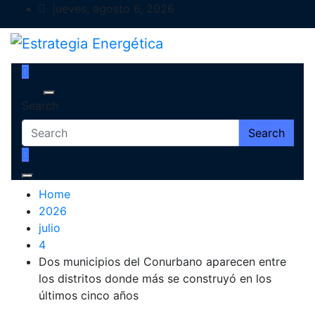
Skip
jueves, agosto 6, 2026
to
content
Estrategia Energética
Magazine de Debate
Search
Search
Home
2026
julio
4
Dos municipios del Conurbano aparecen entre
los distritos donde más se construyó en los
últimos cinco años