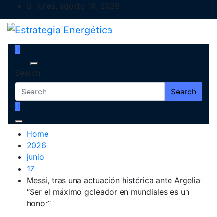
Skip
lunes, agosto 10, 2026
to
content
Estrategia Energética
Magazine de Debate
Search
Search
Home
2026
junio
17
Messi, tras una actuación histórica ante Argelia:
“Ser el máximo goleador en mundiales es un
honor”