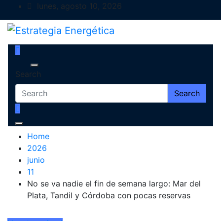
Skip
lunes, agosto 10, 2026
to
content
Estrategia Energética
Magazine de Debate
Search
Search
Home
2026
junio
11
No se va nadie el fin de semana largo: Mar del
Plata, Tandil y Córdoba con pocas reservas