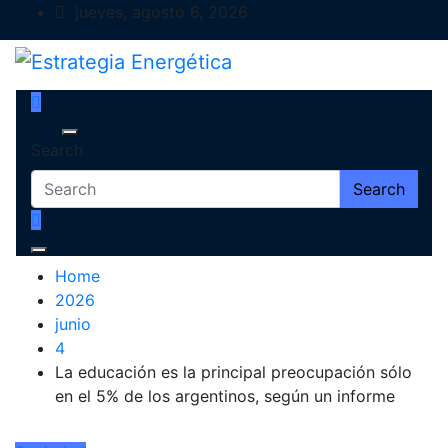
Skip
jueves, agosto 6, 2026
to
content
Estrategia Energética
Magazine de Debate
Search
Search
Home
2026
junio
4
La educación es la principal preocupación sólo
en el 5% de los argentinos, según un informe