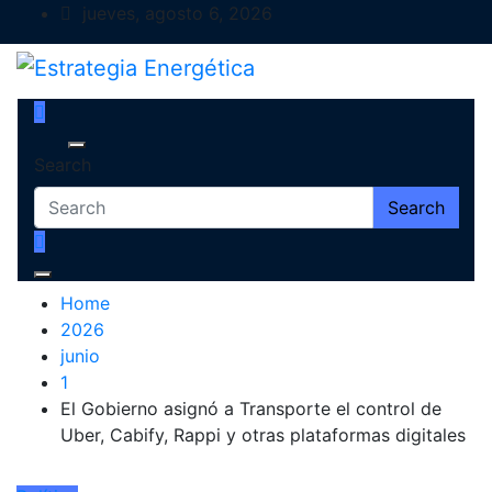
Skip
jueves, agosto 6, 2026
to
content
Estrategia Energética
Magazine de Debate
Search
Search
Home
2026
junio
1
El Gobierno asignó a Transporte el control de
Uber, Cabify, Rappi y otras plataformas digitales