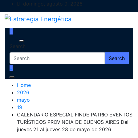
Skip
domingo, agosto 9, 2026
to
content
Estrategia Energética
Magazine de Debate
Search
Search
Home
2026
mayo
19
CALENDARIO ESPECIAL FINDE PATRIO EVENTOS
TURÍSTICOS PROVINCIA DE BUENOS AIRES Del
jueves 21 al jueves 28 de mayo de 2026