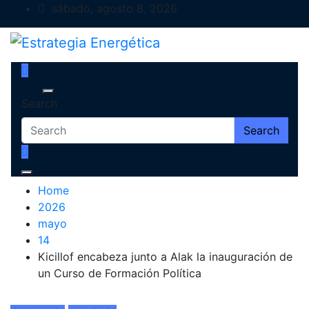
Skip
sábado, agosto 8, 2026
to
content
Estrategia Energética
Magazine de Debate
Search
Search
Home
2026
mayo
14
Kicillof encabeza junto a Alak la inauguración de
un Curso de Formación Política