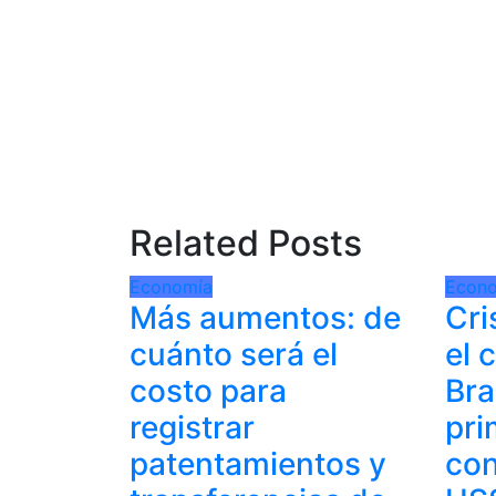
Related Posts
Economía
Econ
Más aumentos: de
Cri
cuánto será el
el 
costo para
Bra
registrar
pri
patentamientos y
con