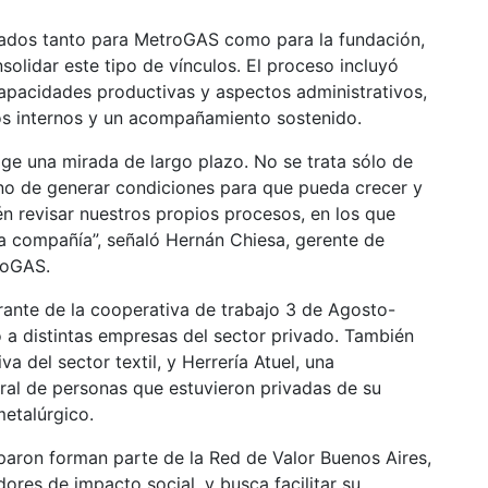
ultados tanto para MetroGAS como para la fundación,
lidar este tipo de vínculos. El proceso incluyó
capacidades productivas y aspectos administrativos,
tos internos y un acompañamiento sostenido.
ige una mirada de largo plazo. No se trata sólo de
sino de generar condiciones para que pueda crecer y
én revisar nuestros propios procesos, en los que
la compañía”, señaló Hernán Chiesa, gerente de
troGAS.
grante de la cooperativa de trabajo 3 de Agosto-
o a distintas empresas del sector privado. También
 del sector textil, y Herrería Atuel, una
oral de personas que estuvieron privadas de su
metalúrgico.
paron forman parte de la Red de Valor Buenos Aires,
res de impacto social, y busca facilitar su