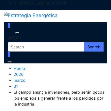
Skip
domingo, agosto 9, 2026
to
content
Estrategia Energética
Magazine de Debate
Search
Search
Home
2026
marzo
31
El campo anuncia inversiones, pero serán pocos
los empleos a generar frente a los perdidos por
la industria