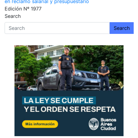
entradas
en reclamo salarial y presupuestario
Edición Nº 1977
Search
Search