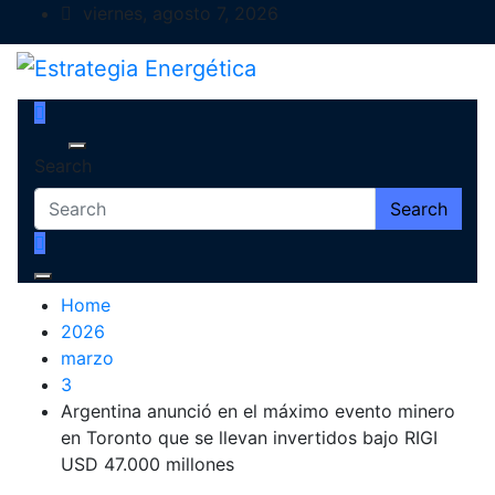
Skip
viernes, agosto 7, 2026
to
content
Estrategia Energética
Magazine de Debate
Search
Search
Home
2026
marzo
3
Argentina anunció en el máximo evento minero
en Toronto que se llevan invertidos bajo RIGI
USD 47.000 millones