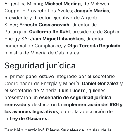
Argentina Mining;
Michael Meding
, de McEwen
Copper – Proyecto Los Azules;
Joaquín Marías
,
presidente y director ejecutivo de Argenta
Silver;
Ernesto Cussianovich,
director de
Poliarquía;
Guillermo Re Kühl,
presidente de Sophia
Energy SA;
Juan Miguel Litvachkes
, director
comercial de Compliance, y
Olga Teresita Regalado
,
ministra de Minería de Catamarca.
Seguridad jurídica
El primer panel estuvo integrado por el secretario
Coordinador de Energía y Minería,
Daniel González
y
el secretario de Minería,
Luis Lucero
, quienes
presentaron un
escenario de seguridad jurídica
renovado
y destacaron la
implementación del RIGI y
los avances legislativos,
como la adecuación de
la
Ley de Glaciares.
También participó
Diego Sucalesca,
titular de la