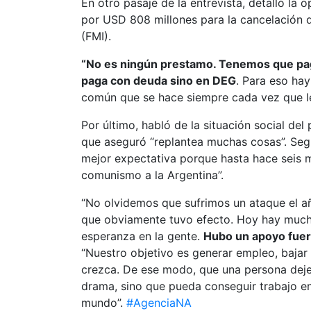
En otro pasaje de la entrevista, detalló la
por USD 808 millones para la cancelación d
(FMI).
“No es ningún prestamo. Tenemos que paga
paga con deuda sino en DEG
. Para eso ha
común que se hace siempre cada vez que le
Por último, habló de la situación social de
que aseguró “replantea muchas cosas”. Seg
mejor expectativa porque hasta hace seis m
comunismo a la Argentina”.
“No olvidemos que sufrimos un ataque el a
que obviamente tuvo efecto. Hoy hay much
esperanza en la gente.
Hubo un apoyo fuert
“Nuestro objetivo es generar empleo, bajar
crezca. De ese modo, que una persona deje
drama, sino que pueda conseguir trabajo en
mundo”.
#AgenciaNA