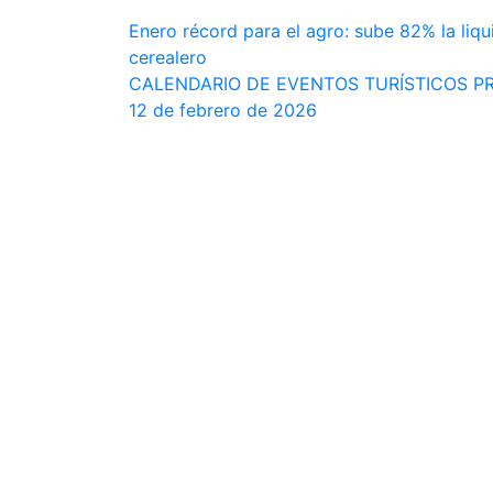
Navegación
Enero récord para el agro: sube 82% la liq
cerealero
de
CALENDARIO DE EVENTOS TURÍSTICOS PROV
entradas
12 de febrero de 2026