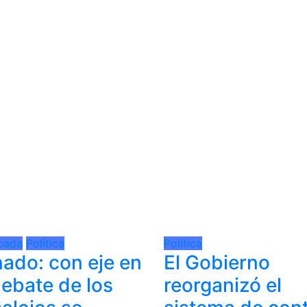
cada
Política
Política
ado: con eje en
El Gobierno
debate de los
reorganizó el