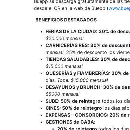
Buepp se descarga gratuitamente de las ti
desde el QR en la web de Buepp (
www.buep
BENEFICIOS DESTACADOS
FERIAS DE LA CIUDAD: 30% de desc
$20.000 mensual
CARNICERÍAS RES: 30% de descuen
mensual.
25% de descuento los vierne
TIENDAS SALUDABLES: 30% de desc
$15.000 mensual
QUESERÍAS y FIAMBRERÍAS: 30% de
días.
Tope: $15.000 mensual
DESAYUNOS y BRUNCH: 30% de des
$5000 mensual
SUBE: 50% de reintegro
todos los dí
CINES: 50% de reintegro
los días sá
EXPENSAS – CONSORCIOS: 20% de r
GESTIONES de CABA
:
20% de reintegro
todos los días