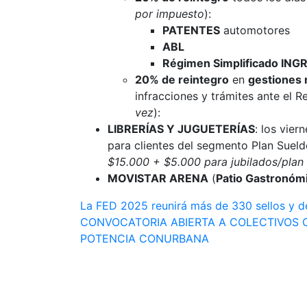
por impuesto
):
PATENTES
automotores
ABL
Régimen Simplificado IN
20% de reintegro
en
gestiones n
infracciones y trámites ante el Re
vez
):
LIBRERÍAS Y JUGUETERÍAS
: los vier
para clientes del segmento Plan Suel
$15.000 + $5.000 para jubilados/plan
MOVISTAR ARENA
(
Patio Gastronóm
Navegación
La FED 2025 reunirá más de 330 sellos y d
CONVOCATORIA ABIERTA A COLECTIVOS C
de
POTENCIA CONURBANA
entradas