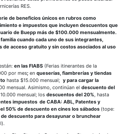
rnicerías RES.
 serie de beneficios únicos en rubros como
nimiento e impuestos que incluyen descuentos que
usuario de Buepp más de $100.000 mensualmente.
familia cuando cada uno de sus integrantes,
s de acceso gratuito y sin costos asociados al uso
 están:
en las FIABS
(Ferias itinerantes de la
.000 por mes
;
en
queserías, fiambrerías y tiendas
to
hasta $15.000 mensual;
y para cargar la
00 mensual. Asimismo, continúan el
descuento del
10.000 mensual; los
descuentos del 20%
, hasta
ientes impuestos
de CABA: ABL, Patentes y
 el 50% de descuento en cines los sábados
(tope:
 de descuento para desayunar o brunchear
).