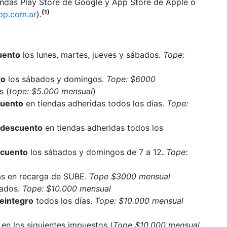
endas Play Store de Google y App Store de Apple o
(1)
p.com.ar
).
uento
los lunes, martes, jueves y sábados.
Tope:
to
los sábados y domingos.
Tope: $6000
s (
tope: $5.000 mensual
)
uento
en tiendas adheridas todos los días.
Tope:
 descuento
en tiendas adheridas todos los
cuento
los sábados y domingos de 7 a 12
.
Tope:
as en recarga de SUBE.
Tope $3000 mensual
bados.
Tope: $10.000 mensual
eintegro
todos los días.
Tope: $10.000 mensual
 en los siguientes impuestos (
Tope $10.000 mensual