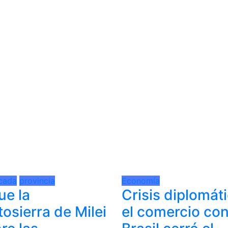
cada
provincia
Economía
ue la
Crisis diplomáti
osierra de Milei
el comercio co