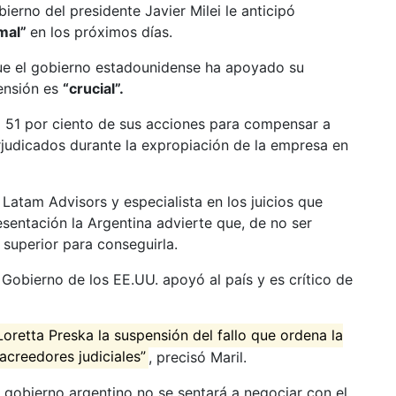
ierno del presidente Javier Milei le anticipó
rmal”
en los próximos días.
que el gobierno estadounidense ha apoyado su
ensión es
“crucial”.
l 51 por ciento de sus acciones para compensar a
judicados durante la expropiación de la empresa en
e Latam Advisors y especialista en los juicios que
resentación la Argentina advierte que, de no ser
 superior para conseguirla.
Gobierno de los EE.UU. apoyó al país y es crítico de
 Loretta Preska la suspensión del fallo que ordena la
acreedores judiciales”
, precisó Maril.
 gobierno argentino no se sentará a negociar con el