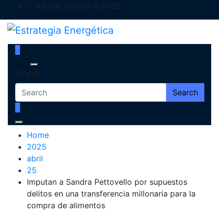
Skip
jueves, agosto 6, 2026
to
content
Estrategia Energética
Magazine de Debate
Search
Search
Home
2025
abril
25
Imputan a Sandra Pettovello por supuestos
delitos en una transferencia millonaria para la
compra de alimentos