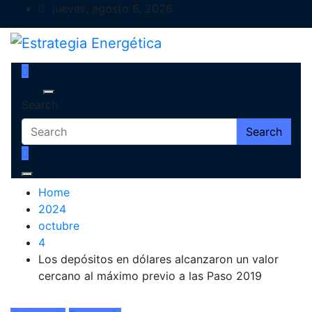
Skip
jueves, agosto 6, 2026
to
content
Estrategia Energética
Magazine de Debate
Search
Search
Home
2024
octubre
4
Los depósitos en dólares alcanzaron un valor
cercano al máximo previo a las Paso 2019