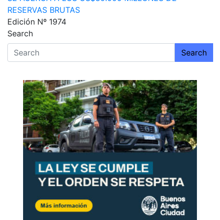
entradas
RESERVAS BRUTAS
Edición Nº 1974
Search
Search