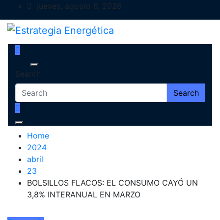
Skip
jueves, agosto 6, 2026
to
content
Estrategia Energética
Magazine de Debate
Search
Search
Home
2024
abril
23
BOLSILLOS FLACOS: EL CONSUMO CAYÓ UN
3,8% INTERANUAL EN MARZO