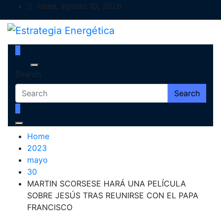
Skip
lunes, agosto 10, 2026
to
content
Estrategia Energética
Magazine de Debate
Search
Search
Home
2023
mayo
30
MARTIN SCORSESE HARÁ UNA PELÍCULA
SOBRE JESÚS TRAS REUNIRSE CON EL PAPA
FRANCISCO