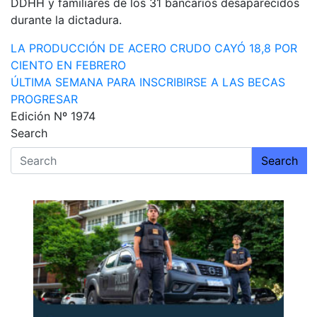
DDHH y familiares de los 31 bancarios desaparecidos
durante la dictadura.
Navegación
LA PRODUCCIÓN DE ACERO CRUDO CAYÓ 18,8 POR
CIENTO EN FEBRERO
de
ÚLTIMA SEMANA PARA INSCRIBIRSE A LAS BECAS
entradas
PROGRESAR
Edición Nº 1974
Search
Search