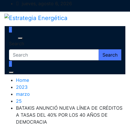
Skip
jueves, agosto 6, 2026
to
content
Estrategia Energética
Magazine de Debate
Search
Search
Home
2023
marzo
25
BATAKIS ANUNCIÓ NUEVA LÍNEA DE CRÉDITOS
A TASAS DEL 40% POR LOS 40 AÑOS DE
DEMOCRACIA