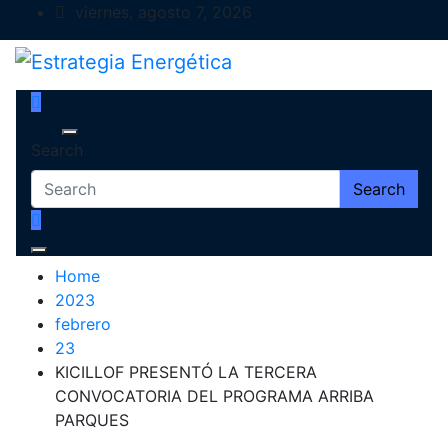
Skip
viernes, agosto 7, 2026
to
content
Estrategia Energética
Magazine de Debate
Search
Search
Home
2023
febrero
23
KICILLOF PRESENTÓ LA TERCERA
CONVOCATORIA DEL PROGRAMA ARRIBA
PARQUES