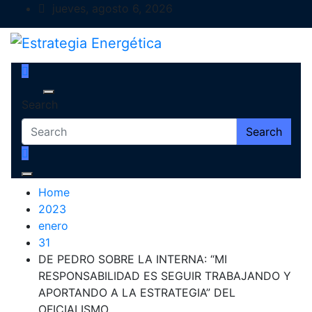
Skip
jueves, agosto 6, 2026
to
content
Estrategia Energética
Magazine de Debate
Search
Search
Home
2023
enero
31
DE PEDRO SOBRE LA INTERNA: “MI
RESPONSABILIDAD ES SEGUIR TRABAJANDO Y
APORTANDO A LA ESTRATEGIA” DEL
OFICIALISMO