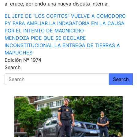
al cruce, abriendo una nueva disputa interna.
Navegación
EL JEFE DE “LOS COPITOS” VUELVE A COMODORO
PY PARA AMPLIAR LA INDAGATORIA EN LA CAUSA
de
POR EL INTENTO DE MAGNICIDIO
entradas
MENDOZA PIDE QUE SE DECLARE
INCONSTITUCIONAL LA ENTREGA DE TIERRAS A
MAPUCHES
Edición Nº 1974
Search
Search