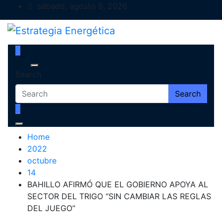
Skip
sábado, agosto 8, 2026
to
content
Estrategia Energética
Magazine de Debate
Search
Search
Home
2022
octubre
14
BAHILLO AFIRMÓ QUE EL GOBIERNO APOYA AL
SECTOR DEL TRIGO “SIN CAMBIAR LAS REGLAS
DEL JUEGO”