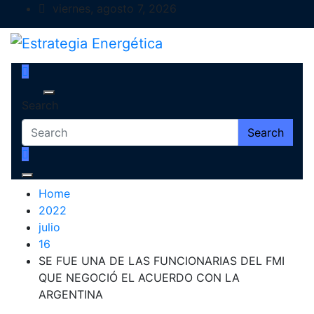
Skip
viernes, agosto 7, 2026
to
content
Estrategia Energética
Magazine de Debate
Search
Search
Home
2022
julio
16
SE FUE UNA DE LAS FUNCIONARIAS DEL FMI
QUE NEGOCIÓ EL ACUERDO CON LA
ARGENTINA