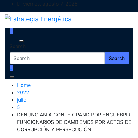
Skip
viernes, agosto 7, 2026
to
content
Estrategia Energética
Magazine de Debate
Search
Search
Home
2022
julio
5
DENUNCIAN A CONTE GRAND POR ENCUEBRIR
FUNCIONARIOS DE CAMBIEMOS POR ACTOS DE
CORRUPCIÓN Y PERSECUCIÓN