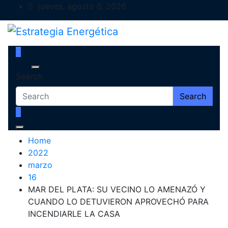
Skip
jueves, agosto 6, 2026
to
content
Estrategia Energética
Magazine de Debate
Search
Search
Home
2022
marzo
16
MAR DEL PLATA: SU VECINO LO AMENAZÓ Y
CUANDO LO DETUVIERON APROVECHÓ PARA
INCENDIARLE LA CASA