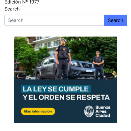
Edición Nº 1977
de
Search
entradas
Search