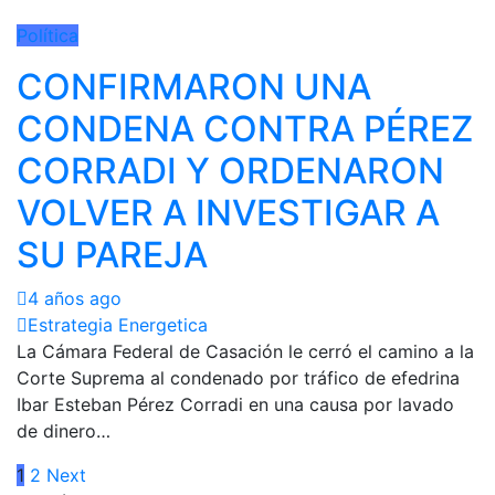
Política
CONFIRMARON UNA
CONDENA CONTRA PÉREZ
CORRADI Y ORDENARON
VOLVER A INVESTIGAR A
SU PAREJA
4 años ago
Estrategia Energetica
La Cámara Federal de Casación le cerró el camino a la
Corte Suprema al condenado por tráfico de efedrina
Ibar Esteban Pérez Corradi en una causa por lavado
de dinero…
Paginación
1
2
Next