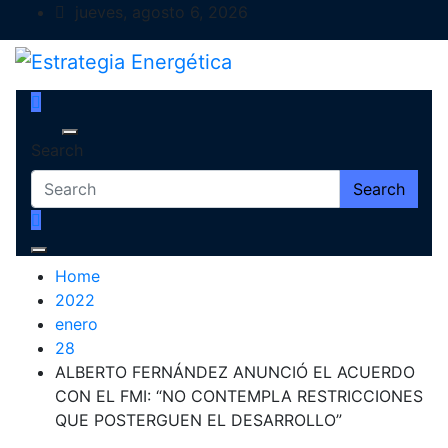
Skip
jueves, agosto 6, 2026
to
content
Estrategia Energética
Magazine de Debate
Search
Search
Home
2022
enero
28
ALBERTO FERNÁNDEZ ANUNCIÓ EL ACUERDO
CON EL FMI: “NO CONTEMPLA RESTRICCIONES
QUE POSTERGUEN EL DESARROLLO”