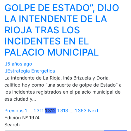
GOLPE DE ESTADO”, DIJO
LA INTENDENTE DE LA
RIOJA TRAS LOS
INCIDENTES EN EL
PALACIO MUNICIPAL
5 años ago
Estrategia Energetica
La intendente de La Rioja, Inés Brizuela y Doria,
calificó hoy como “una suerte de golpe de Estado” a
los incidentes registrados en el palacio municipal de
esa ciudad y…
Paginación
Previous
1
…
1.311
1.312
1.313
…
1.363
Next
Edición Nº 1974
de
Search