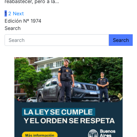
reabastecer, pero a la…
Paginación
1
2
Next
Edición Nº 1974
de
Search
entradas
Search